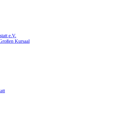
att e.V.
 Großen Kursaal
att