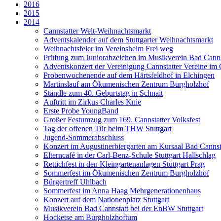
2016
2015
2014
Cannstatter Welt-Weihnachtsmarkt
Adventskalender auf dem Stuttgarter Weihnachtsmarkt
Weihnachtsfeier im Vereinsheim Frei weg
Prüfung zum Juniorabzeichen im Musikverein Bad Cannst
Adventskonzert der Vereinigung Cannstatter Vereine im
Probenwochenende auf dem Härtsfeldhof in Elchingen
Martinslauf am Ökumenischen Zentrum Burgholzhof
Ständle zum 40. Geburtstag in Schnait
Auftritt im Zirkus Charles Knie
Erste Probe YoungBand
Großer Festumzug zum 169. Cannstatter Volksfest
Tag der offenen Tür beim THW Stuttgart
Jugend-Sommerabschluss
Konzert im Augustinerbiergarten am Kursaal Bad Cannst
Elterncafé in der Carl-Benz-Schule Stuttgart Hallschlag
Rettichfest in den Kleingartenanlagen Stuttgart Prag
Sommerfest im Ökumenischen Zentrum Burgholzhof
Bürgertreff Uhlbach
Sommerfest im Anna Haag Mehrgenerationenhaus
Konzert auf dem Nationenplatz Stuttgart
Musikverein Bad Cannstatt bei der EnBW Stuttgart
Hocketse am Burgholzhoftum