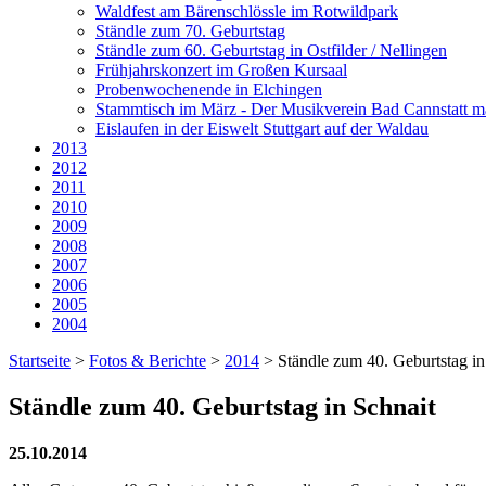
Waldfest am Bärenschlössle im Rotwildpark
Ständle zum 70. Geburtstag
Ständle zum 60. Geburtstag in Ostfilder / Nellingen
Frühjahrskonzert im Großen Kursaal
Probenwochenende in Elchingen
Stammtisch im März - Der Musikverein Bad Cannstatt ma
Eislaufen in der Eiswelt Stuttgart auf der Waldau
2013
2012
2011
2010
2009
2008
2007
2006
2005
2004
Startseite
>
Fotos & Berichte
>
2014
>
Ständle zum 40. Geburtstag in
Ständle zum 40. Geburtstag in Schnait
25.10.2014