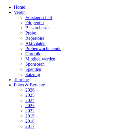
Home
Verein
Vorstandschaft
Dirigentin
Blasorchester
Probe
Repertoire
Aktivitäten
Probenwochenende
Chronik
Mitglied werden
Sponsoren
Spenden
Satzung
Termine
Fotos & Berichte
2026
2025
2024
2023
2022
2019
2018
2017