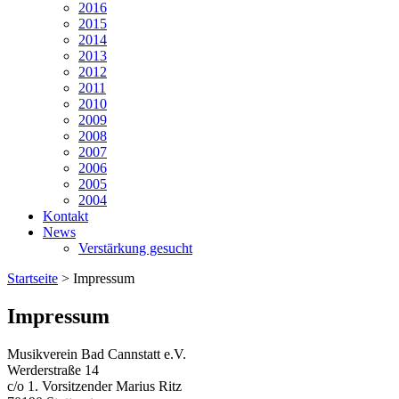
2016
2015
2014
2013
2012
2011
2010
2009
2008
2007
2006
2005
2004
Kontakt
News
Verstärkung gesucht
Startseite
>
Impressum
Impressum
Musikverein Bad Cannstatt e.V.
Werderstraße 14
c/o 1. Vorsitzender Marius Ritz