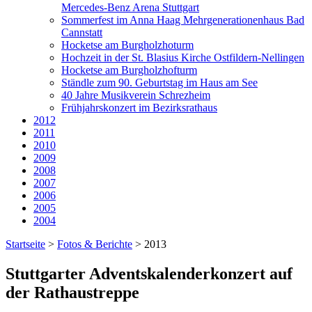
Mercedes-Benz Arena Stuttgart
Sommerfest im Anna Haag Mehrgenerationenhaus Bad
Cannstatt
Hocketse am Burgholzhoturm
Hochzeit in der St. Blasius Kirche Ostfildern-Nellingen
Hocketse am Burgholzhofturm
Ständle zum 90. Geburtstag im Haus am See
40 Jahre Musikverein Schrezheim
Frühjahrskonzert im Bezirksrathaus
2012
2011
2010
2009
2008
2007
2006
2005
2004
Startseite
>
Fotos & Berichte
>
2013
Stuttgarter Adventskalenderkonzert auf
der Rathaustreppe