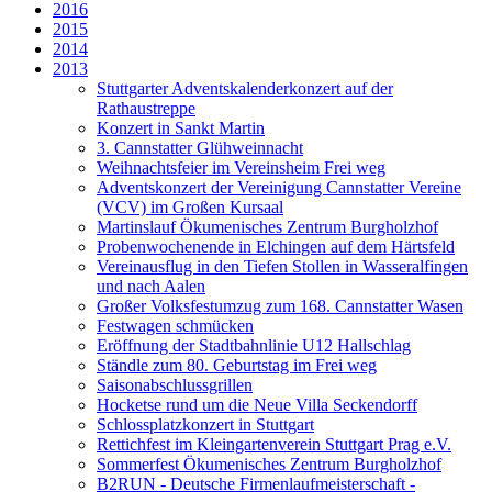
2016
2015
2014
2013
Stuttgarter Adventskalenderkonzert auf der
Rathaustreppe
Konzert in Sankt Martin
3. Cannstatter Glühweinnacht
Weihnachtsfeier im Vereinsheim Frei weg
Adventskonzert der Vereinigung Cannstatter Vereine
(VCV) im Großen Kursaal
Martinslauf Ökumenisches Zentrum Burgholzhof
Probenwochenende in Elchingen auf dem Härtsfeld
Vereinausflug in den Tiefen Stollen in Wasseralfingen
und nach Aalen
Großer Volksfestumzug zum 168. Cannstatter Wasen
Festwagen schmücken
Eröffnung der Stadtbahnlinie U12 Hallschlag
Ständle zum 80. Geburtstag im Frei weg
Saisonabschlussgrillen
Hocketse rund um die Neue Villa Seckendorff
Schlossplatzkonzert in Stuttgart
Rettichfest im Kleingartenverein Stuttgart Prag e.V.
Sommerfest Ökumenisches Zentrum Burgholzhof
B2RUN - Deutsche Firmenlaufmeisterschaft -