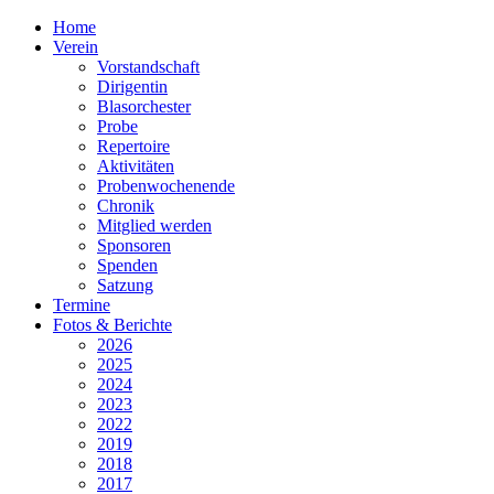
Home
Verein
Vorstandschaft
Dirigentin
Blasorchester
Probe
Repertoire
Aktivitäten
Probenwochenende
Chronik
Mitglied werden
Sponsoren
Spenden
Satzung
Termine
Fotos & Berichte
2026
2025
2024
2023
2022
2019
2018
2017