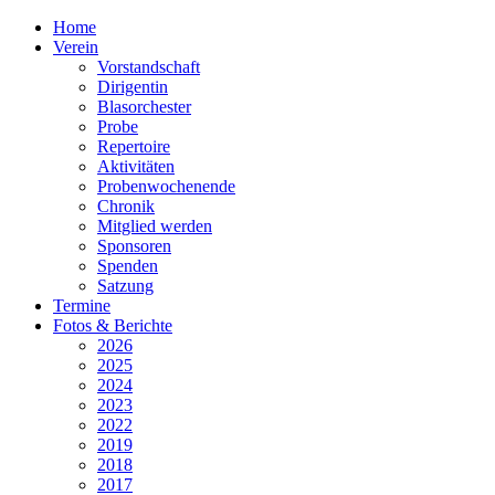
Home
Verein
Vorstandschaft
Dirigentin
Blasorchester
Probe
Repertoire
Aktivitäten
Probenwochenende
Chronik
Mitglied werden
Sponsoren
Spenden
Satzung
Termine
Fotos & Berichte
2026
2025
2024
2023
2022
2019
2018
2017