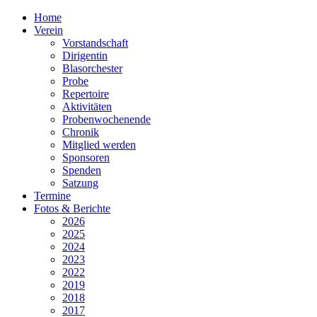
Home
Verein
Vorstandschaft
Dirigentin
Blasorchester
Probe
Repertoire
Aktivitäten
Probenwochenende
Chronik
Mitglied werden
Sponsoren
Spenden
Satzung
Termine
Fotos & Berichte
2026
2025
2024
2023
2022
2019
2018
2017