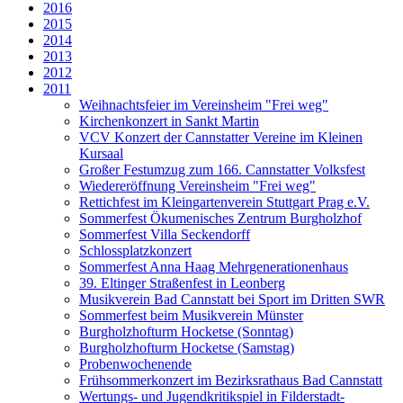
2016
2015
2014
2013
2012
2011
Weihnachtsfeier im Vereinsheim "Frei weg"
Kirchenkonzert in Sankt Martin
VCV Konzert der Cannstatter Vereine im Kleinen
Kursaal
Großer Festumzug zum 166. Cannstatter Volksfest
Wiedereröffnung Vereinsheim "Frei weg"
Rettichfest im Kleingartenverein Stuttgart Prag e.V.
Sommerfest Ökumenisches Zentrum Burgholzhof
Sommerfest Villa Seckendorff
Schlossplatzkonzert
Sommerfest Anna Haag Mehrgenerationenhaus
39. Eltinger Straßenfest in Leonberg
Musikverein Bad Cannstatt bei Sport im Dritten SWR
Sommerfest beim Musikverein Münster
Burgholzhofturm Hocketse (Sonntag)
Burgholzhofturm Hocketse (Samstag)
Probenwochenende
Frühsommerkonzert im Bezirksrathaus Bad Cannstatt
Wertungs- und Jugendkritikspiel in Filderstadt-