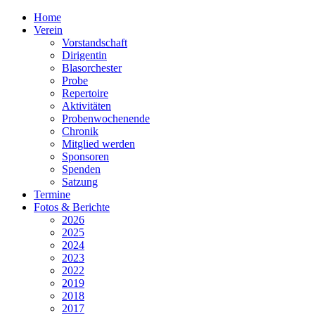
Home
Verein
Vorstandschaft
Dirigentin
Blasorchester
Probe
Repertoire
Aktivitäten
Probenwochenende
Chronik
Mitglied werden
Sponsoren
Spenden
Satzung
Termine
Fotos & Berichte
2026
2025
2024
2023
2022
2019
2018
2017