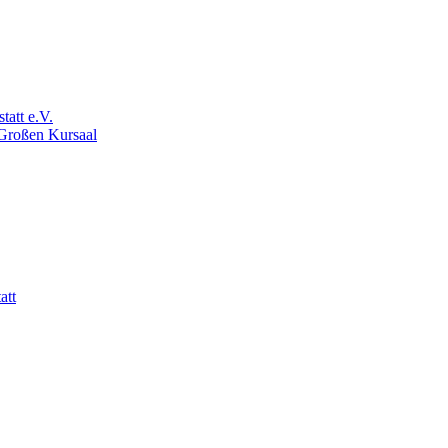
att e.V.
 Großen Kursaal
att