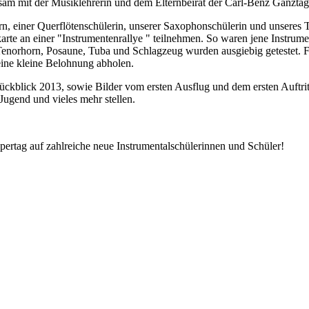
am mit der Musiklehrerin und dem Elternbeirat der Carl-Benz Ganztage
n, einer Querflötenschülerin, unserer Saxophonschülerin und unseres Tr
ufkarte an einer "Instrumentenrallye " teilnehmen. So waren jene Instru
Tenorhorn, Posaune, Tuba und Schlagzeug wurden ausgiebig getestet. Fü
eine kleine Belohnung abholen.
srückblick 2013, sowie Bilder vom ersten Ausflug und dem ersten Auftr
ugend und vieles mehr stellen.
ertag auf zahlreiche neue Instrumentalschülerinnen und Schüler!