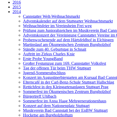
2016
2015
2014
Cannstatter Welt-Weihnachtsmarkt
Adventskalender auf dem Stuttgarter Weihnachtsmarkt
Weihnachtsfeier im Vereinsheim Frei weg
Prüfung zum Juniorabzeichen im Musikverein Bad Cannst
Adventskonzert der Vereinigung Cannstatter Vereine im
Probenwochenende auf dem Härtsfeldhof in Elchingen
Martinslauf am Ökumenischen Zentrum Burgholzhof
Ständle zum 40. Geburtstag in Schnait
Auftritt im Zirkus Charles Knie
Erste Probe YoungBand
Großer Festumzug zum 169. Cannstatter Volksfest
Tag der offenen Tür beim THW Stuttgart
Jugend-Sommerabschluss
Konzert im Augustinerbiergarten am Kursaal Bad Cannst
Elterncafé in der Carl-Benz-Schule Stuttgart Hallschlag
Rettichfest in den Kleingartenanlagen Stuttgart Prag
Sommerfest im Ökumenischen Zentrum Burgholzhof
Bürgertreff Uhlbach
Sommerfest im Anna Haag Mehrgenerationenhaus
Konzert auf dem Nationenplatz Stuttgart
Musikverein Bad Cannstatt bei der EnBW Stuttgart
Hocketse am Burgholzhoftum