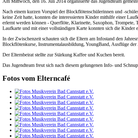
Am Mittwoch, den 16. Juli 2014 organisierte das Jugendteam gemeins
Nach einem kurzen Vorspiel der Blockflötenschülerinnen und -schüler
keine Zeit hatte, konnten die interessierten Kinder mithilfe einer La
erlernt werden können - Querflöte, Klarinette, Saxophon, Trompete, 
Laufkarte und mit einer vollständigen Karte konnten sich die Kinder 
In der Zwischenzeit schauten sich die Eltern am Infostand den Jahre
Blockflötenkurse, Instrumentalausbildung, YoungBand, Ausflüge der J
Der Elternbeirat stellte zur Stärkung Kaffee und Kuchen bereit.
Das Jugendteam freut sich nach diesem gelungenen Info- und Schnupp
Fotos vom Elterncafé