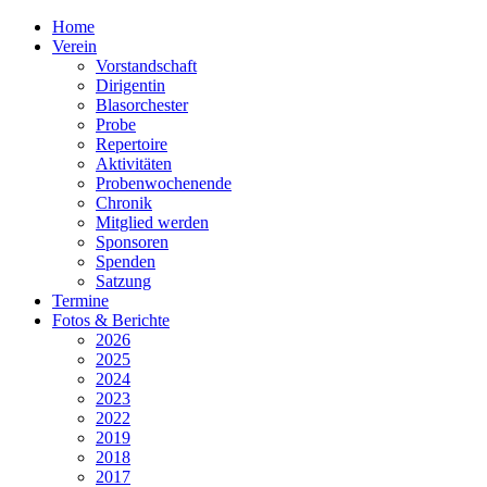
Home
Verein
Vorstandschaft
Dirigentin
Blasorchester
Probe
Repertoire
Aktivitäten
Probenwochenende
Chronik
Mitglied werden
Sponsoren
Spenden
Satzung
Termine
Fotos & Berichte
2026
2025
2024
2023
2022
2019
2018
2017