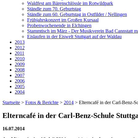
Waldfest am Bärenschlössle im Rotwildpark
Ständle zum 70. Geburtstag
Ständle zum 60. Geburtstag in Ostfilder / Nellingen
Frühjahrskonzert im Großen Kursaal
Probenwochenende in Elchingen
Stammtisch im März - Der Musikverein Bad Cannstatt ma
Eislaufen in der Eiswelt Stuttgart auf der Waldau
2013
2012
2011
2010
2009
2008
2007
2006
2005
2004
Startseite
>
Fotos & Berichte
>
2014
>
Elterncafé in der Carl-Benz-Sc
Elterncafé in der Carl-Benz-Schule Stuttg
16.07.2014