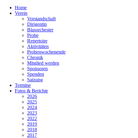
Home
Verein
Vorstandschaft
Dirigentin
Blasorchester
Probe
Repertoire
Aktivitäten
Probenwochenende
Chronik
Mitglied werden
Sponsoren
Spenden
Satzung
Termine
Fotos & Berichte
2026
2025
2024
2023
2022
2019
2018
2017