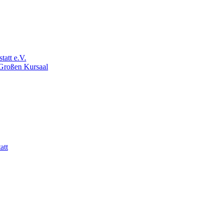
att e.V.
 Großen Kursaal
att