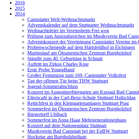
2016
2015
2014
Cannstatter Welt-Weihnachtsmarkt
Adventskalender auf dem Stuttgarter Weihnachtsmarkt
Weihnachtsfeier im Vereinsheim Frei weg
Prüfung zum Juniorabzeichen im Musikverein Bad Cannst
Adventskonzert der Vereinigung Cannstatter Vereine im
Probenwochenende auf dem Härtsfeldhof in Elchingen
Martinslauf am Ökumenischen Zentrum Burgholzhof
Ständle zum 40. Geburtstag in Schnait
Auftritt im Zirkus Charles Knie
Erste Probe YoungBand
Großer Festumzug zum 169. Cannstatter Volksfest
Tag der offenen Tür beim THW Stuttgart
Jugend-Sommerabschluss
Konzert im Augustinerbiergarten am Kursaal Bad Cannst
Elterncafé in der Carl-Benz-Schule Stuttgart Hallschlag
Rettichfest in den Kleingartenanlagen Stuttgart Prag
Sommerfest im Ökumenischen Zentrum Burgholzhof
Bürgertreff Uhlbach
Sommerfest im Anna Haag Mehrgenerationenhaus
Konzert auf dem Nationenplatz Stuttgart
Musikverein Bad Cannstatt bei der EnBW Stuttgart
Hocketse am Burgholzhoftum