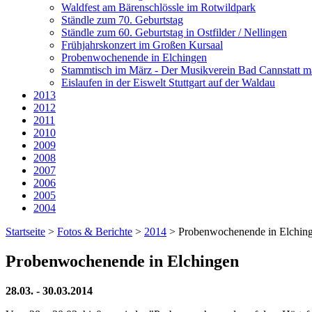
Waldfest am Bärenschlössle im Rotwildpark
Ständle zum 70. Geburtstag
Ständle zum 60. Geburtstag in Ostfilder / Nellingen
Frühjahrskonzert im Großen Kursaal
Probenwochenende in Elchingen
Stammtisch im März - Der Musikverein Bad Cannstatt ma
Eislaufen in der Eiswelt Stuttgart auf der Waldau
2013
2012
2011
2010
2009
2008
2007
2006
2005
2004
Startseite
>
Fotos & Berichte
>
2014
>
Probenwochenende in Elchin
Probenwochenende in Elchingen
28.03. - 30.03.2014