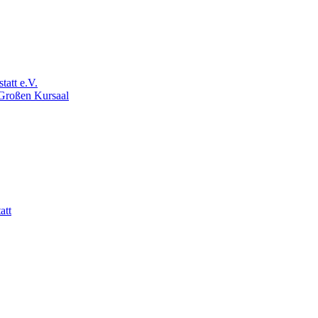
att e.V.
 Großen Kursaal
att