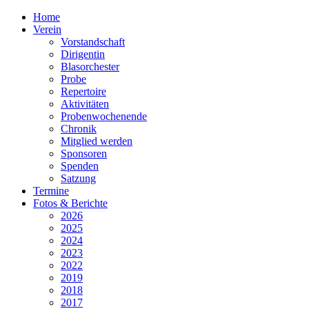
Home
Verein
Vorstandschaft
Dirigentin
Blasorchester
Probe
Repertoire
Aktivitäten
Probenwochenende
Chronik
Mitglied werden
Sponsoren
Spenden
Satzung
Termine
Fotos & Berichte
2026
2025
2024
2023
2022
2019
2018
2017