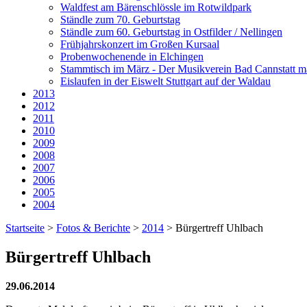
Waldfest am Bärenschlössle im Rotwildpark
Ständle zum 70. Geburtstag
Ständle zum 60. Geburtstag in Ostfilder / Nellingen
Frühjahrskonzert im Großen Kursaal
Probenwochenende in Elchingen
Stammtisch im März - Der Musikverein Bad Cannstatt ma
Eislaufen in der Eiswelt Stuttgart auf der Waldau
2013
2012
2011
2010
2009
2008
2007
2006
2005
2004
Startseite
>
Fotos & Berichte
>
2014
>
Bürgertreff Uhlbach
Bürgertreff Uhlbach
29.06.2014