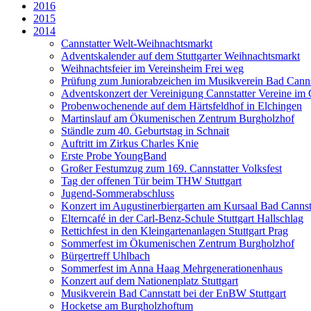
2016
2015
2014
Cannstatter Welt-Weihnachtsmarkt
Adventskalender auf dem Stuttgarter Weihnachtsmarkt
Weihnachtsfeier im Vereinsheim Frei weg
Prüfung zum Juniorabzeichen im Musikverein Bad Cannst
Adventskonzert der Vereinigung Cannstatter Vereine im
Probenwochenende auf dem Härtsfeldhof in Elchingen
Martinslauf am Ökumenischen Zentrum Burgholzhof
Ständle zum 40. Geburtstag in Schnait
Auftritt im Zirkus Charles Knie
Erste Probe YoungBand
Großer Festumzug zum 169. Cannstatter Volksfest
Tag der offenen Tür beim THW Stuttgart
Jugend-Sommerabschluss
Konzert im Augustinerbiergarten am Kursaal Bad Cannst
Elterncafé in der Carl-Benz-Schule Stuttgart Hallschlag
Rettichfest in den Kleingartenanlagen Stuttgart Prag
Sommerfest im Ökumenischen Zentrum Burgholzhof
Bürgertreff Uhlbach
Sommerfest im Anna Haag Mehrgenerationenhaus
Konzert auf dem Nationenplatz Stuttgart
Musikverein Bad Cannstatt bei der EnBW Stuttgart
Hocketse am Burgholzhoftum