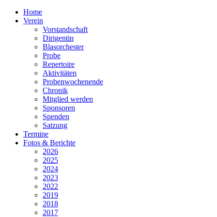
Home
Verein
Vorstandschaft
Dirigentin
Blasorchester
Probe
Repertoire
Aktivitäten
Probenwochenende
Chronik
Mitglied werden
Sponsoren
Spenden
Satzung
Termine
Fotos & Berichte
2026
2025
2024
2023
2022
2019
2018
2017