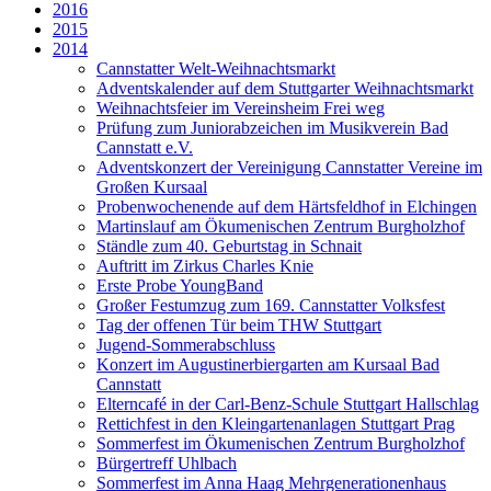
2016
2015
2014
Cannstatter Welt-Weihnachtsmarkt
Adventskalender auf dem Stuttgarter Weihnachtsmarkt
Weihnachtsfeier im Vereinsheim Frei weg
Prüfung zum Juniorabzeichen im Musikverein Bad
Cannstatt e.V.
Adventskonzert der Vereinigung Cannstatter Vereine im
Großen Kursaal
Probenwochenende auf dem Härtsfeldhof in Elchingen
Martinslauf am Ökumenischen Zentrum Burgholzhof
Ständle zum 40. Geburtstag in Schnait
Auftritt im Zirkus Charles Knie
Erste Probe YoungBand
Großer Festumzug zum 169. Cannstatter Volksfest
Tag der offenen Tür beim THW Stuttgart
Jugend-Sommerabschluss
Konzert im Augustinerbiergarten am Kursaal Bad
Cannstatt
Elterncafé in der Carl-Benz-Schule Stuttgart Hallschlag
Rettichfest in den Kleingartenanlagen Stuttgart Prag
Sommerfest im Ökumenischen Zentrum Burgholzhof
Bürgertreff Uhlbach
Sommerfest im Anna Haag Mehrgenerationenhaus