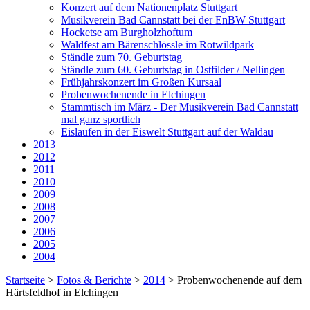
Konzert auf dem Nationenplatz Stuttgart
Musikverein Bad Cannstatt bei der EnBW Stuttgart
Hocketse am Burgholzhoftum
Waldfest am Bärenschlössle im Rotwildpark
Ständle zum 70. Geburtstag
Ständle zum 60. Geburtstag in Ostfilder / Nellingen
Frühjahrskonzert im Großen Kursaal
Probenwochenende in Elchingen
Stammtisch im März - Der Musikverein Bad Cannstatt
mal ganz sportlich
Eislaufen in der Eiswelt Stuttgart auf der Waldau
2013
2012
2011
2010
2009
2008
2007
2006
2005
2004
Startseite
>
Fotos & Berichte
>
2014
>
Probenwochenende auf dem
Härtsfeldhof in Elchingen