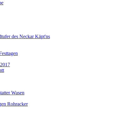
pe
dtufer des Neckar Käpt'ns
Festtagen
 2017
tt
tatter Wasen
gen Rohracker