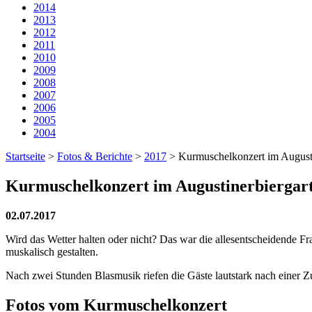
2014
2013
2012
2011
2010
2009
2008
2007
2006
2005
2004
Startseite
>
Fotos & Berichte
>
2017
>
Kurmuschelkonzert im Augusti
Kurmuschelkonzert im Augustinerbiergart
02.07.2017
Wird das Wetter halten oder nicht? Das war die allesentscheidende 
muskalisch gestalten.
Nach zwei Stunden Blasmusik riefen die Gäste lautstark nach einer Z
Fotos vom Kurmuschelkonzert