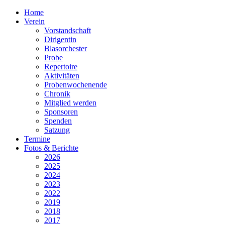
Home
Verein
Vorstandschaft
Dirigentin
Blasorchester
Probe
Repertoire
Aktivitäten
Probenwochenende
Chronik
Mitglied werden
Sponsoren
Spenden
Satzung
Termine
Fotos & Berichte
2026
2025
2024
2023
2022
2019
2018
2017