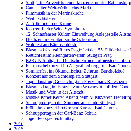
Stuttgarter Adventskalenderkonzerte auf der Rathaustrep
Cannstatter Welt-Weihnachts Markt
Filmmusik in der Martinskirche
Weihnachtsfeier
Auftritt im Circus Krone
Konzert Filder Wind Symphony
12. Schaufenster Kultur: Einweihung Anlegestelle Altsta
Hochzeit in der Stadtkirche Schorndorf
Waldfest am Bärenschlössle
Blasmusikfestival Rems Regio bei den 55. Plüderhäuser 
Rettichfest im Kleingartenverein Stuttgart Prag
B2RUN Stuttgart – Deutsche Firmenlaufmeisterschaften
Kurmuschelkonzert im Augustinerbiergarten Bad Cannsta
Sommerfest im Ökumenischen Zentrum Burgholzhof
Konzert auf dem Schlossplatz Stuttgart
Jugendausflug: Geocaching im Freizeitpark Rutesheim
Blasmusiktag im Festzelt Zum Wasenwirt auf dem Canns
Musik und Wein in der Altstadt
Musikalischer Kelter-Abend beim Musikverein Hedelfin
Schnuppertag in der Sommerrainschule Stuttgart
Frühjahrskonzert im Großen Kursaal Bad Cannstatt
Schnuppertag in der Carl-Benz Schule
Jugendvorspielnachmittag
2016
2015