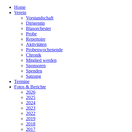
Home
Verein
Vorstandschaft
Dirigentin
Blasorchester
Probe
Repertoire
Aktivitäten
Probenwochenende
Chronik
Mitglied werden
Sponsoren
Spenden
Satzung
Termine
Fotos & Berichte
2026
2025
2024
2023
2022
2019
2018
2017