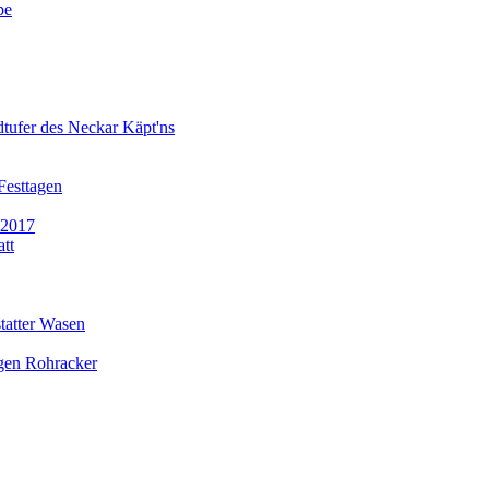
pe
dtufer des Neckar Käpt'ns
Festtagen
 2017
tt
tatter Wasen
gen Rohracker