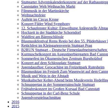
Stuttgarter Adventskalenderkonzerte auf der Rathaustrep
Cannstatter Welt-Weihnachts Markt
Filmmusik in der Martinskirche
Weihnachtsfeier
Auftritt im Circus Krone
Konzert Filder Wind Symphony
12. Schaufenster Kultur: Einweihung Anlegestelle Altsta
Hochzeit in der Stadtkirche Schorndorf
Waldfest am Bärenschlössle
Blasmusikfestival Rems Regio bei den 55. Plüderhäuser 
Rettichfest im Kleingartenverein Stuttgart Prag
B2RUN Stuttgart – Deutsche Firmenlaufmeisterschaften
Kurmuschelkonzert im Augustinerbiergarten Bad Cannsta
Sommerfest im Ökumenischen Zentrum Burgholzhof
Konzert auf dem Schlossplatz Stuttgart
Jugendausflug: Geocaching im Freizeitpark Rutesheim
Blasmusiktag im Festzelt Zum Wasenwirt auf dem Canns
Musik und Wein in der Altstadt
Musikalischer Kelter-Abend beim Musikverein Hedelfin
Schnuppertag in der Sommerrainschule Stuttgart
Frühjahrskonzert im Großen Kursaal Bad Cannstatt
Schnuppertag in der Carl-Benz Schule
Jugendvorspielnachmittag
2016
2015