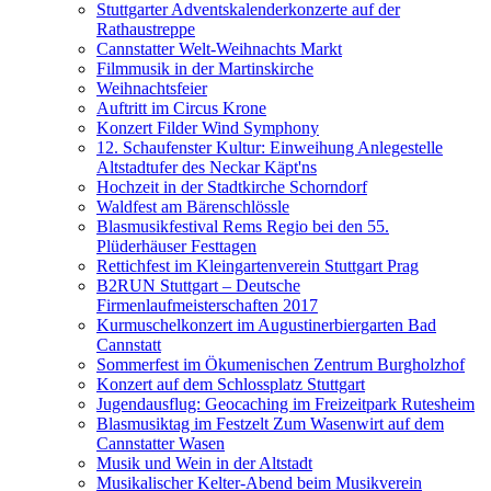
Stuttgarter Adventskalenderkonzerte auf der
Rathaustreppe
Cannstatter Welt-Weihnachts Markt
Filmmusik in der Martinskirche
Weihnachtsfeier
Auftritt im Circus Krone
Konzert Filder Wind Symphony
12. Schaufenster Kultur: Einweihung Anlegestelle
Altstadtufer des Neckar Käpt'ns
Hochzeit in der Stadtkirche Schorndorf
Waldfest am Bärenschlössle
Blasmusikfestival Rems Regio bei den 55.
Plüderhäuser Festtagen
Rettichfest im Kleingartenverein Stuttgart Prag
B2RUN Stuttgart – Deutsche
Firmenlaufmeisterschaften 2017
Kurmuschelkonzert im Augustinerbiergarten Bad
Cannstatt
Sommerfest im Ökumenischen Zentrum Burgholzhof
Konzert auf dem Schlossplatz Stuttgart
Jugendausflug: Geocaching im Freizeitpark Rutesheim
Blasmusiktag im Festzelt Zum Wasenwirt auf dem
Cannstatter Wasen
Musik und Wein in der Altstadt
Musikalischer Kelter-Abend beim Musikverein