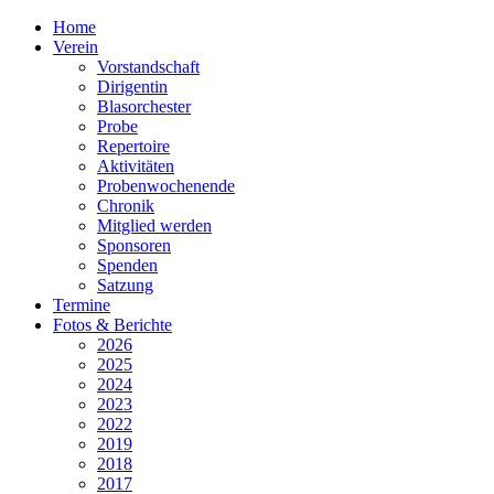
Home
Verein
Vorstandschaft
Dirigentin
Blasorchester
Probe
Repertoire
Aktivitäten
Probenwochenende
Chronik
Mitglied werden
Sponsoren
Spenden
Satzung
Termine
Fotos & Berichte
2026
2025
2024
2023
2022
2019
2018
2017