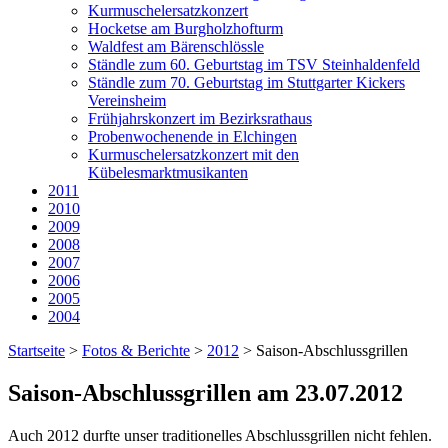
Kurmuschelersatzkonzert
Hocketse am Burgholzhofturm
Waldfest am Bärenschlössle
Ständle zum 60. Geburtstag im TSV Steinhaldenfeld
Ständle zum 70. Geburtstag im Stuttgarter Kickers
Vereinsheim
Frühjahrskonzert im Bezirksrathaus
Probenwochenende in Elchingen
Kurmuschelersatzkonzert mit den
Kübelesmarktmusikanten
2011
2010
2009
2008
2007
2006
2005
2004
Startseite
>
Fotos & Berichte
>
2012
>
Saison-Abschlussgrillen
Saison-Abschlussgrillen am 23.07.2012
Auch 2012 durfte unser traditionelles Abschlussgrillen nicht fehlen.