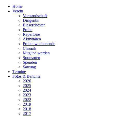
Home
Verein
Vorstandschaft
Dirigentin
Blasorchester
Probe
Repertoire
Aktivitäten
Probenwochenende
Chronik
Mitglied werden
Sponsoren
Spenden
Satzung
Termine
Fotos & Berichte
2026
2025
2024
2023
2022
2019
2018
2017