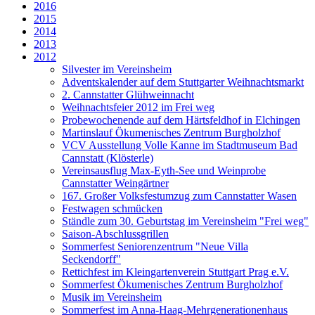
2016
2015
2014
2013
2012
Silvester im Vereinsheim
Adventskalender auf dem Stuttgarter Weihnachtsmarkt
2. Cannstatter Glühweinnacht
Weihnachtsfeier 2012 im Frei weg
Probewochenende auf dem Härtsfeldhof in Elchingen
Martinslauf Ökumenisches Zentrum Burgholzhof
VCV Ausstellung Volle Kanne im Stadtmuseum Bad
Cannstatt (Klösterle)
Vereinsausflug Max-Eyth-See und Weinprobe
Cannstatter Weingärtner
167. Großer Volksfestumzug zum Cannstatter Wasen
Festwagen schmücken
Ständle zum 30. Geburtstag im Vereinsheim "Frei weg"
Saison-Abschlussgrillen
Sommerfest Seniorenzentrum "Neue Villa
Seckendorff"
Rettichfest im Kleingartenverein Stuttgart Prag e.V.
Sommerfest Ökumenisches Zentrum Burgholzhof
Musik im Vereinsheim
Sommerfest im Anna-Haag-Mehrgenerationenhaus