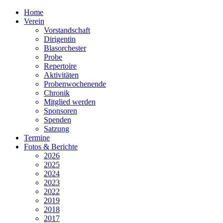
Home
Verein
Vorstandschaft
Dirigentin
Blasorchester
Probe
Repertoire
Aktivitäten
Probenwochenende
Chronik
Mitglied werden
Sponsoren
Spenden
Satzung
Termine
Fotos & Berichte
2026
2025
2024
2023
2022
2019
2018
2017