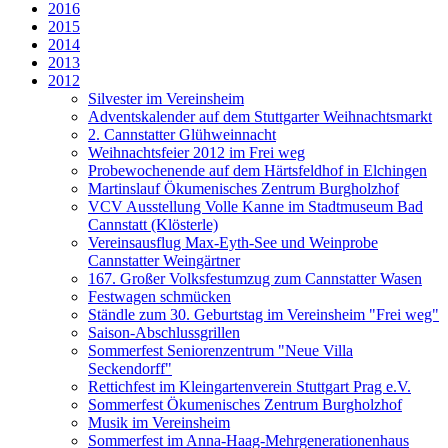
2016
2015
2014
2013
2012
Silvester im Vereinsheim
Adventskalender auf dem Stuttgarter Weihnachtsmarkt
2. Cannstatter Glühweinnacht
Weihnachtsfeier 2012 im Frei weg
Probewochenende auf dem Härtsfeldhof in Elchingen
Martinslauf Ökumenisches Zentrum Burgholzhof
VCV Ausstellung Volle Kanne im Stadtmuseum Bad
Cannstatt (Klösterle)
Vereinsausflug Max-Eyth-See und Weinprobe
Cannstatter Weingärtner
167. Großer Volksfestumzug zum Cannstatter Wasen
Festwagen schmücken
Ständle zum 30. Geburtstag im Vereinsheim "Frei weg"
Saison-Abschlussgrillen
Sommerfest Seniorenzentrum "Neue Villa
Seckendorff"
Rettichfest im Kleingartenverein Stuttgart Prag e.V.
Sommerfest Ökumenisches Zentrum Burgholzhof
Musik im Vereinsheim
Sommerfest im Anna-Haag-Mehrgenerationenhaus