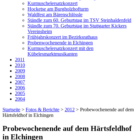
Kurmuschelersatzkonzert
Hocketse am Burgholzhofturm
Waldfest am Bärenschlössle
Ständle zum 60. Geburtstag im TSV Steinhaldenfeld
Ständle zum 70. Geburtstag im Stuttgarter Kickers
Vereinsheim
Frühjahrskonzert im Bezirksrathaus
Probenwochenende in Elchingen
Kurmuschelersatzkonzert mit den
Kübelesmarktmusikanten
2011
2010
2009
2008
2007
2006
2005
2004
Startseite
>
Fotos & Berichte
>
2012
>
Probewochenende auf dem
Härtsfeldhof in Elchingen
Probewochenende auf dem Härtsfeldhof
in Elchingen