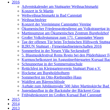
2016
Adventskalender am Stuttgarter Weihnachtsmarkt
Konzert in St Martin
Weltweihnachtsmarkt in Bad Cannstatt
Weihnachtsfeier
Konzert der Vereinigung Cannstatter Vereine
Ökumenischer Friedensgottesdienst am Volkstrauertag in
Martinsumzug am Ökumenischen Zentrum Burgholzhof
Großer Volksfestumzug zum 171. Cannstatter Wasen
Tag der offenen Tür beim Technischen Hilfswerk Stuttga
B2RUN Stuttgart - Firmenlaufmeisterschaften 2016
Sommerfest in der Neuen Villa Seckendorff
5. Blasmusikfestival Rems Regio bei den Plüderhäuser F
Kurmuschelkonzert im Augustinerbiergarten Kursaal Bad
Schnuppertag in der Sommerrainschule
Rettichfest im Kleingartenverein Stuttgart Prag e.V.
Hocketse am Burgholzhofturm
Sommerfest im Otto-Riethmüller-Haus
Waldfest am Bärenschlössle
Auftakt zum Jubiläumsjahr 500 Jahre Martinskirche Bad 
Jugendausflug in die Backstube der Bäckerei Grau
Frühjahrskonzert im Großen Kursaal Bad Cannstatt
2015
2014
2013