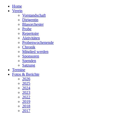
Home
Verein
Vorstandschaft
Dirigentin
Blasorchester
Probe
Repertoire
Aktivitäten
Probenwochenende
Chronik
Mitglied werden
Sponsoren
Spenden
Satzung
Termine
Fotos & Berichte
2026
2025
2024
2023
2022
2019
2018
2017