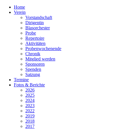
Home
Verein
Vorstandschaft
Dirigentin
Blasorchester
Probe
Repertoire
Aktivitäten
Probenwochenende
Chronik
Mitglied werden
Sponsoren
Spenden
Satzung
Termine
Fotos & Berichte
2026
2025
2024
2023
2022
2019
2018
2017