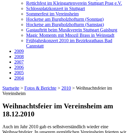
Rettichfest im Kleingartenverein Stuttgart Prag e.V.
Schlossplatzkonzert in Stuttgart
Sommerfest im Vereinsheim
Hocketse am Burgholzhofturm (Sonntag)
Hocketse am Burgholzhofturm (Samstag)
Gastauftritt beim Musikverein Stuttgart Gaisburg
Magic Moments mit Mnozil Brass in Weinstadt
Frühjahrskonzert 2010 im Bezirksrathaus Bad
Cannstatt
2009
2008
2007
2006
2005
2004
Startseite
>
Fotos & Berichte
>
2010
>
Weihnachtsfeier im
Vereinsheim
Weihnachtsfeier im Vereinsheim am
18.12.2010
Auch im Jahr 2010 gab es selbstverständlich wieder eine
Weihnachtsfeier. In unserem gemütlichen Vereinsheim feierten wir