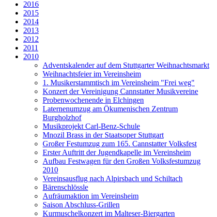
2016
2015
2014
2013
2012
2011
2010
Adventskalender auf dem Stuttgarter Weihnachtsmarkt
Weihnachtsfeier im Vereinsheim
1. Musikerstammtisch im Vereinsheim "Frei weg"
Konzert der Vereinigung Cannstatter Musikvereine
Probenwochenende in Elchingen
Laternenumzug am Ökumenischen Zentrum
Burgholzhof
Musikprojekt Carl-Benz-Schule
Mnozil Brass in der Staatsoper Stuttgart
Großer Festumzug zum 165. Cannstatter Volksfest
Erster Auftritt der Jugendkapelle im Vereinsheim
Aufbau Festwagen für den Großen Volksfestumzug
2010
Vereinsausflug nach Alpirsbach und Schiltach
Bärenschlössle
Aufräumaktion im Vereinsheim
Saison Abschluss-Grillen
Kurmuschelkonzert im Malteser-Biergarten