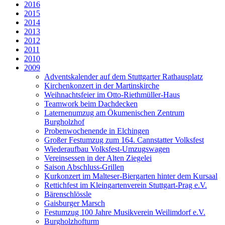
2016
2015
2014
2013
2012
2011
2010
2009
Adventskalender auf dem Stuttgarter Rathausplatz
Kirchenkonzert in der Martinskirche
Weihnachtsfeier im Otto-Riethmüller-Haus
Teamwork beim Dachdecken
Laternenumzug am Ökumenischen Zentrum
Burgholzhof
Probenwochenende in Elchingen
Großer Festumzug zum 164. Cannstatter Volksfest
Wiederaufbau Volksfest-Umzugswagen
Vereinsessen in der Alten Ziegelei
Saison Abschluss-Grillen
Kurkonzert im Malteser-Biergarten hinter dem Kursaal
Rettichfest im Kleingartenverein Stuttgart-Prag e.V.
Bärenschlössle
Gaisburger Marsch
Festumzug 100 Jahre Musikverein Weilimdorf e.V.
Burgholzhofturm