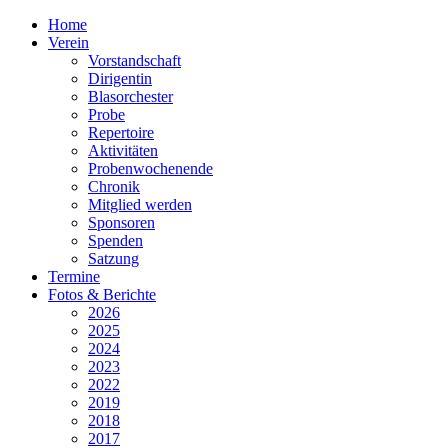
Home
Verein
Vorstandschaft
Dirigentin
Blasorchester
Probe
Repertoire
Aktivitäten
Probenwochenende
Chronik
Mitglied werden
Sponsoren
Spenden
Satzung
Termine
Fotos & Berichte
2026
2025
2024
2023
2022
2019
2018
2017