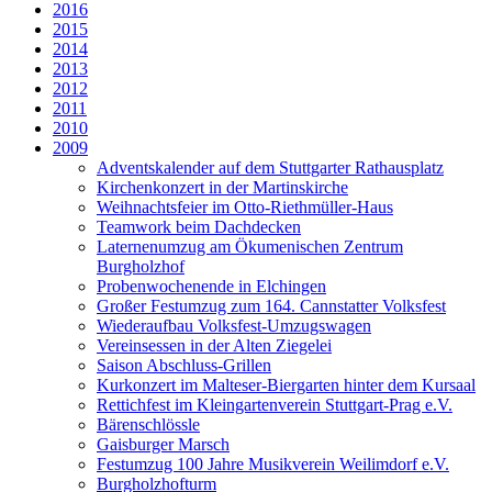
2016
2015
2014
2013
2012
2011
2010
2009
Adventskalender auf dem Stuttgarter Rathausplatz
Kirchenkonzert in der Martinskirche
Weihnachtsfeier im Otto-Riethmüller-Haus
Teamwork beim Dachdecken
Laternenumzug am Ökumenischen Zentrum
Burgholzhof
Probenwochenende in Elchingen
Großer Festumzug zum 164. Cannstatter Volksfest
Wiederaufbau Volksfest-Umzugswagen
Vereinsessen in der Alten Ziegelei
Saison Abschluss-Grillen
Kurkonzert im Malteser-Biergarten hinter dem Kursaal
Rettichfest im Kleingartenverein Stuttgart-Prag e.V.
Bärenschlössle
Gaisburger Marsch
Festumzug 100 Jahre Musikverein Weilimdorf e.V.
Burgholzhofturm