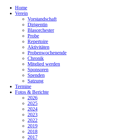
Home
Verein
Vorstandschaft
Dirigentin
Blasorchester
Probe
Repertoire
Aktivitäten
Probenwochenende
Chronik
Mitglied werden
Sponsoren
Spenden
Satzung
Termine
Fotos & Berichte
2026
2025
2024
2023
2022
2019
2018
2017