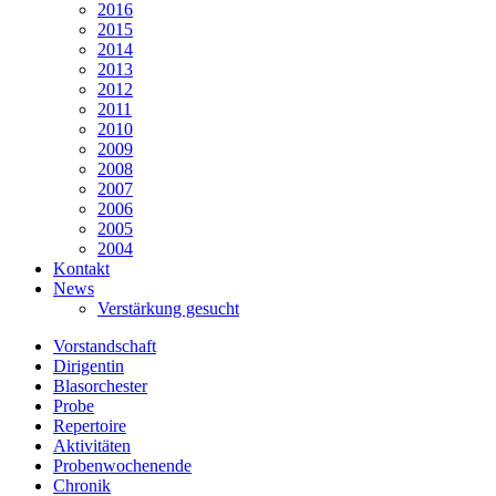
2016
2015
2014
2013
2012
2011
2010
2009
2008
2007
2006
2005
2004
Kontakt
News
Verstärkung gesucht
Vorstandschaft
Dirigentin
Blasorchester
Probe
Repertoire
Aktivitäten
Probenwochenende
Chronik